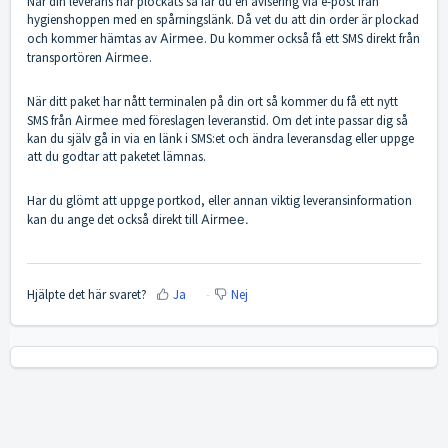
När din leverans har plockats så får du en avisering via e-post från
hygienshoppen med en spårningslänk. Då vet du att din order är plockad
och kommer hämtas av
Airmee
. Du kommer också få ett SMS direkt från
transportören
Airmee
.
När ditt paket har nått terminalen på din ort så kommer du få ett nytt
SMS från
Airmee
med föreslagen leveranstid. Om det inte passar dig så
kan du själv gå in via en länk i SMS:et och ändra leveransdag eller uppge
att du godtar att paketet lämnas.
Har du glömt att uppge portkod, eller annan viktig leveransinformation
kan du ange det också direkt till
Airmee.
Hjälpte det här svaret?
Ja
Nej