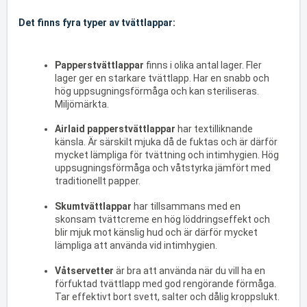
Det finns fyra typer av tvättlappar:
Papperstvättlappar
finns i olika antal lager. Fler
lager ger en starkare tvättlapp. Har en snabb och
hög uppsugningsförmåga och kan steriliseras.
Miljömärkta.
Airlaid papperstvättlappar
har textilliknande
känsla. Är särskilt mjuka då de fuktas och är därför
mycket lämpliga för tvättning och intimhygien. Hög
uppsugningsförmåga och våtstyrka jämfört med
traditionellt papper.
Skumtvättlappar
har tillsammans med en
skonsam tvättcreme en hög löddringseffekt och
blir mjuk mot känslig hud och är därför mycket
lämpliga att använda vid intimhygien.
Våtservetter
är bra att använda när du vill ha en
förfuktad tvättlapp med god rengörande förmåga.
Tar effektivt bort svett, salter och dålig kroppslukt.